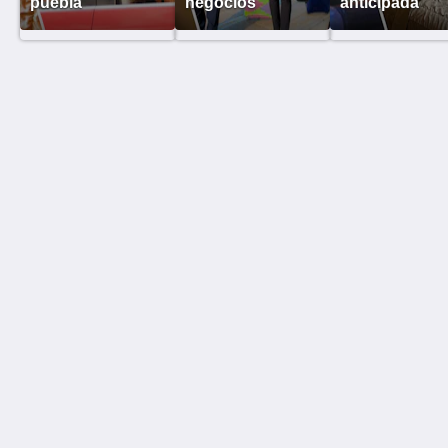
puebla
negocios
anticipada
Hotel Gilfer Puebla Centro Histórico
11 Avenida 2 Oriente
Heroica Puebla de Zaragoza Pue. 72000
Mexico
2222 423485
omarvega@ecommercehotelero.com
Medios sociales
Conocenos
Inicio