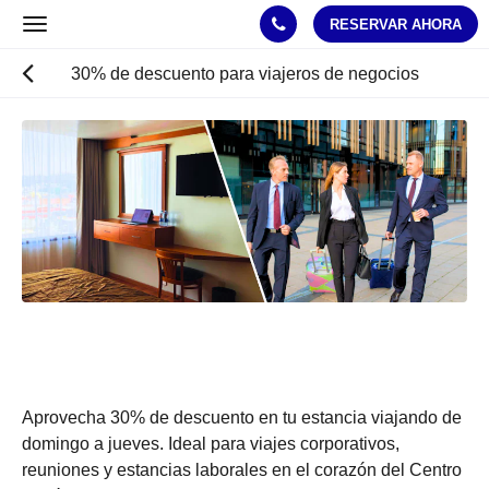
RESERVAR AHORA
Toggle
navigation
30% de descuento para viajeros de negocios
A
continuación
se
muestra
un
carrusel
de
imágenes.
Para
verlas,
desplace
Aprovecha 30% de descuento en tu estancia viajando de
la
domingo a jueves. Ideal para viajes corporativos,
pantalla
reuniones y estancias laborales en el corazón del Centro
a