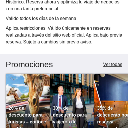
Histórico. Reserva ahora y optimiza tu viaje de negocios
la
con una tarifa preferencial.
izquierda
o
Valido todos los días de la semana
a
Aplica restricciones. Válido únicamente en reservas
la
realizadas a través del sitio web oficial. Aplica bajo previa
derecha,
reserva. Sujeto a cambios sin previo aviso.
o
pulse
los
Promociones
botones
Ver todas
siguiente
y
anterior.
20% de
30% de
35% de
descuento para
descuento para
descuento po
turistas – conoce
viajeros de
reserva